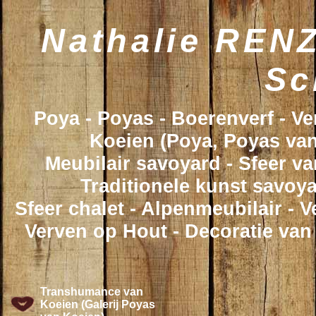
Nathalie RENZ
Sc
Poya - Poyas - Boerenverf - V
Koeien (Poya, Poyas van
Meubilair savoyard - Sfeer va
Traditionele kunst savoya
Sfeer chalet - Alpenmeubilair - 
Verven op Hout - Decoratie van
Transhumance van
Koeien (Galerij Poyas