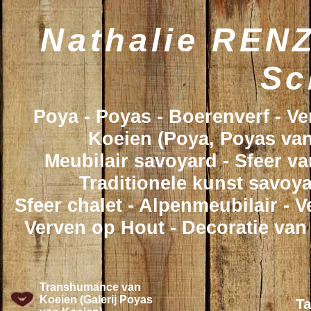
Nathalie RENZ
Sc
Poya - Poyas - Boerenverf - V
Koeien (Poya, Poyas van
Meubilair savoyard - Sfeer va
Traditionele kunst savoya
Sfeer chalet - Alpenmeubilair - 
Verven op Hout - Decoratie van
Transhumance van
Koeien (Galerij Poyas
Ta