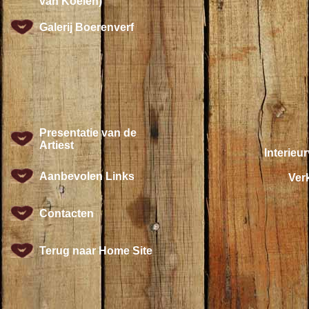
van Koeien)
Galerij Boerenverf
Presentatie van de
Artiest
Interieu
Aanbevolen Links
Verk
Contacten
Terug naar Home Site