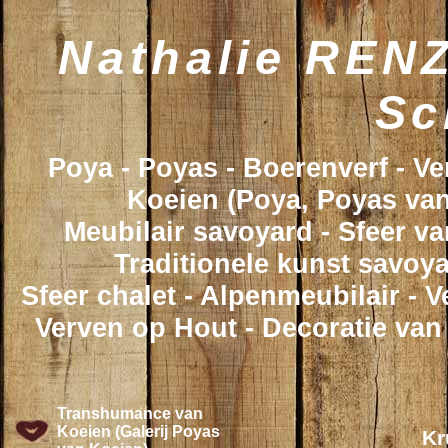
Nathalie RENZ
Sc
Poya - Poyas - Boerenverf - V
Koeien (Poya, Poyas van
Meubilair savoyard - Sfeer va
Traditionele kunst savoya
Sfeer chalet - Alpenmeubilair - 
Verven op Hout - Decoratie van
Transhumance van
Koeien (Galerij Poyas
Kr