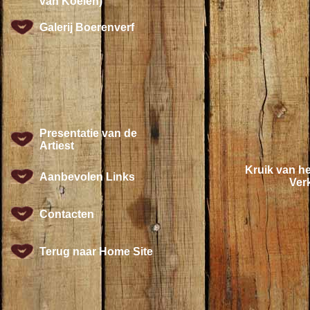
van Koeien)
Galerij Boerenverf
Presentatie van de
Artiest
Kruik van h
Aanbevolen Links
Verk
Contacten
Terug naar Home Site