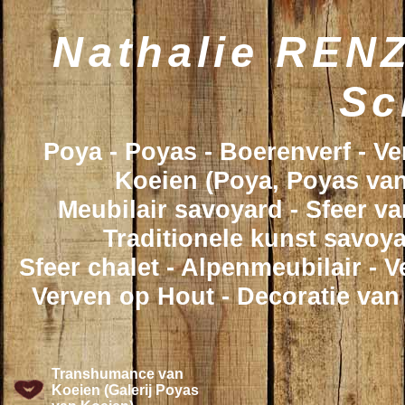
Nathalie RENZ
Sc
Poya - Poyas - Boerenverf - V
Koeien (Poya, Poyas van
Meubilair savoyard - Sfeer va
Traditionele kunst savoya
Sfeer chalet - Alpenmeubilair - 
Verven op Hout - Decoratie van
Transhumance van
Koeien (Galerij Poyas