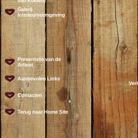
van Koeien)
Galerij
Interieurvormgeving
Presentatie van de
Artiest
Aanbevolen Links
Verk
Contacten
Terug naar Home Site