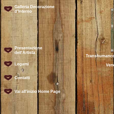
Galleria Decorazione
d'Interno
Presentazione
dell'Artista
Transhumance 
Legami
Vend
Contatti
Vai all'inizio Home Page