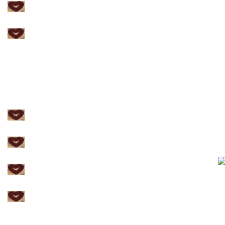
Galería Pintura
Campesina
Galería Decoración del
interior
Presentación del artista
Transhuman
Tab
Vínculos
Vend
Contactos
Volver al Inicio del Sitio