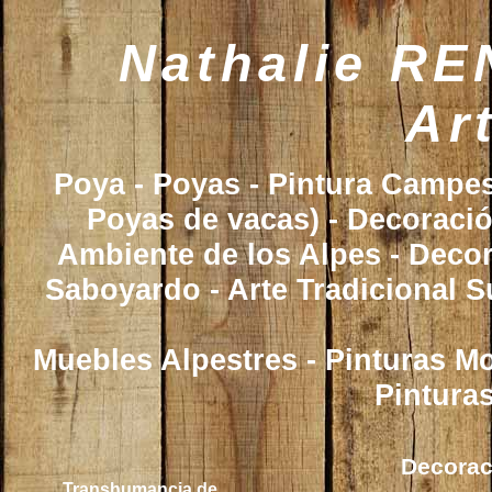
Nathalie RE
Ar
Poya - Poyas - Pintura Campe
Poyas de vacas) - Decoració
Ambiente de los Alpes - Decor
Saboyardo - Arte Tradicional S
Muebles Alpestres - Pinturas M
Pintura
Decoraci
Transhumancia de