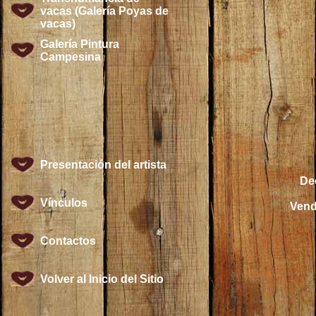
vacas (Galería Poyas de
vacas)
Galería Pintura
Campesina
Presentación del artista
Dec
Vínculos
Vend
Contactos
Volver al Inicio del Sitio