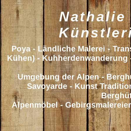
Nathalie
Künstler
Poya - Ländliche Malerei - Tr
Kühen) - Kuhherdenwanderung - 
Umgebung der Alpen - Berghü
Savoyarde - Kunst Traditio
Berghü
Alpenmöbel - Gebirgsmalereien 