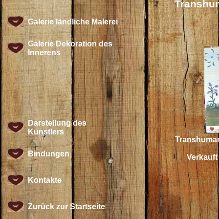
Transhum
Galerie ländliche Malerei
Galerie Dekoration des
Innerens
Darstellung des
Kunstlers
Transhuman
Bindungen
Verkauft
Kontakte
Zurück zur Startseite