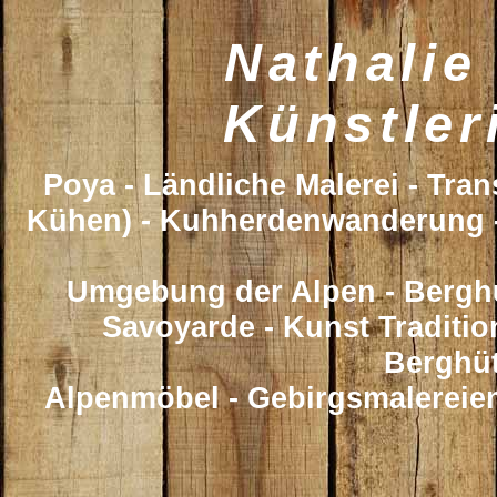
Nathalie
Künstler
Poya - Ländliche Malerei - Tr
Kühen) - Kuhherdenwanderung - 
Umgebung der Alpen - Berghü
Savoyarde - Kunst Traditio
Berghü
Alpenmöbel - Gebirgsmalereien 