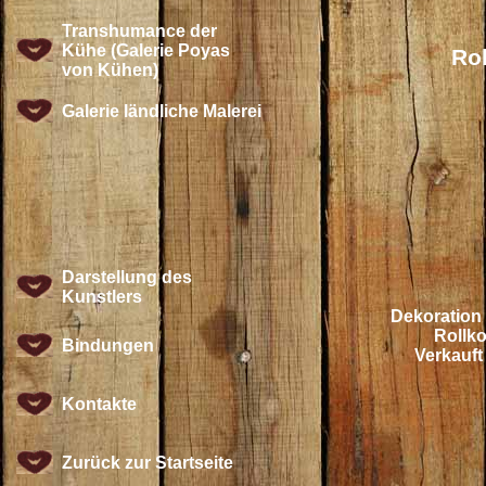
Transhumance der
Kühe (Galerie Poyas
Rol
von Kühen)
Galerie ländliche Malerei
Darstellung des
Kunstlers
Dekoration 
Rollko
Bindungen
Verkauft
Kontakte
Zurück zur Startseite